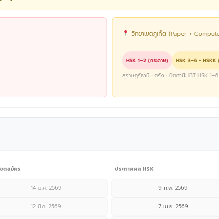
วิทยาเขตภูเก็ต (Paper + Compute
HSK 1–2 (กระดาษ)
HSK 3–6 + HSKK (
สุราษฎร์ธานี · ตรัง · ปัตตานี: IBT HSK 
ขตสมัคร
ประกาศผล HSK
14 ม.ค. 2569
9 ก.พ. 2569
12 มี.ค. 2569
7 เม.ย. 2569