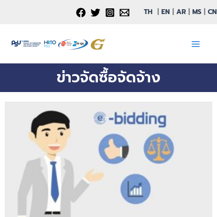
Skip
TH
|
EN
|
AR
|
MS
|
CN
to
content
ข่าวจัดซื้อจัดจ้าง