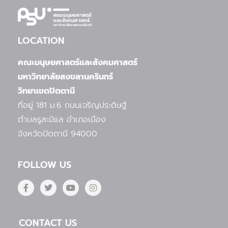
LOCATION
คณะมนุษยศาสตร์และสังคมศาสตร์
มหาวิทยาลัยสงขลานครินทร์
วิทยาเขตปัตตานี
ที่อยู่ 181 ม.6 ถนนเจริญประดิษฐ์
ตำบลรูสะมิแล
อำเภอเมือง
จังหวัดปัตตานี 94000
FOLLOW US
F
T
Y
I
a
w
o
n
c
i
u
s
e
t
t
t
b
t
u
a
CONTACT US
o
e
b
g