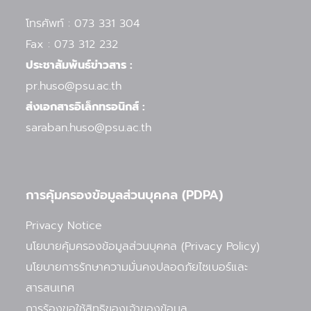
o
r
e
r
k
a
โทรศัพท์ : 073 331 304
-
m
f
Fax : 073 312 232
ประชาสัมพันธ์ข่าวสาร :
pr.huso@psu.ac.th
ส่งเอกสารอิเล็กทรอนิกส์ :
saraban.huso@psu.ac.th
การคุ้มครองข้อมูลส่วนบุคคล (PDPA)
Privacy Notice
นโยบายคุ้มครองข้อมูลส่วนบุคคล (Privacy Policy)
นโยบายการรักษาความมั่นคงปลอดภัยไซเบอร์และ
สารสนเทศ
การร้องขอใช้สิทธิของเจ้าของข้อมูล