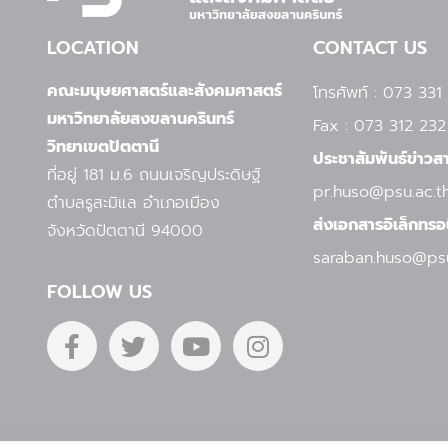
LOCATION
CONTACT US
คณะมนุษยศาสตร์และสังคมศาสตร์
โทรศัพท์ : 073 331
มหาวิทยาลัยสงขลานครินทร์
Fax : 073 312 232
วิทยาเขตปัตตานี
ประชาสัมพันธ์ข่าวสา
ที่อยู่ 181 ม.6 ถนนเจริญประดิษฐ์
pr.huso@psu.ac.t
ตำบลรูสะมิแล
อำเภอเมือง
ส่งเอกสารอิเล็กทรอน
จังหวัดปัตตานี 94000
saraban.huso@psu
FOLLOW US
F
T
Y
I
a
w
o
n
c
i
u
s
e
t
t
t
b
t
u
a