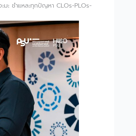
ลี เจะมะ ชำแหละทุกปัญหา CLOs-PLOs-