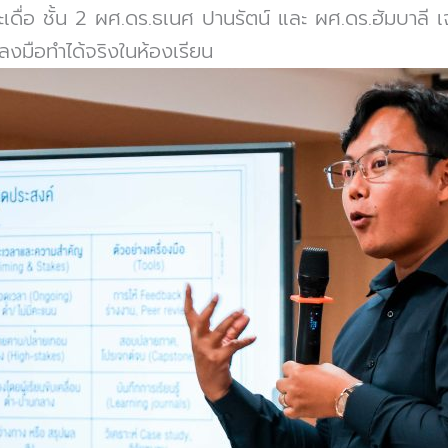
ะเดื่อ ชั้น 2 ผศ.ดร.ธเนศ ปานรัตน์ และ ผศ.ดร.ฮัมบา
งมือทำได้จริงในห้องเรียน