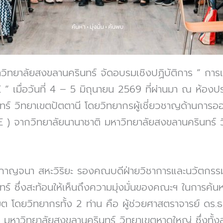
ิทยาลัยสงขลานครินทร์ จัดอบรมเชิงปฏิบัติการ ” การ
มื่อวันที่ 4 – 5 มิถุนายน 2569 ที่ผ่านมา ณ ห้องปร
ทร์ วิทยาเขตปัตตานี โดยวิทยากรผู้เชี่ยวชาญด้านกา
จากวิทยาลัยนานาชาติ มหาวิทยาลัยสงขลานครินทร์ ว
์กาญจนา สหะวิริยะ รองคณบดีฝ่ายวิชาการและนวัตกรรม
์ ซึ่งสะท้อนให้เห็นถึงความมุ่งมั่นของคณะฯ ในการค้น
 โดยวิทยากรทั้ง 2 ท่าน คือ ผู้ช่วยศาสตราจารย์ ดร.ธ
ิ มหาวิทยาลัยสงขลานครินทร์ วิทยาเขตหาดใหญ่ ซึ่งทั