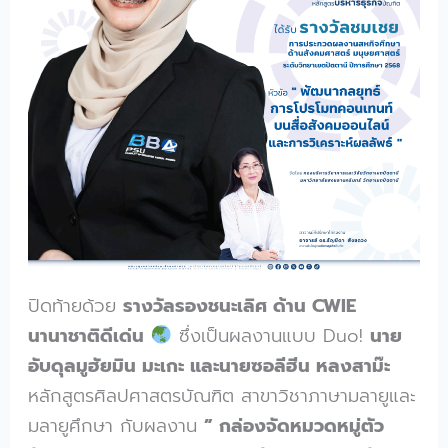
ปิดท้ายด้วย
รางวัลรองชนะเลิศ ด้าน CWIE
นานาชาติดีเด่น
ซึ่งเป็นผลงานแบบ Duo!
นาย
อับดุลมูฮัยมิน มะเกะ และนายซอลีฮีน หลงสาม๊ะ
หลักสูตรศิลปศาสตรบัณฑิต สาขาวิชาภาษามลายูและ
มลายูศึกษา กับผลงาน
” กล่องจัดหมวดหมู่ตัว