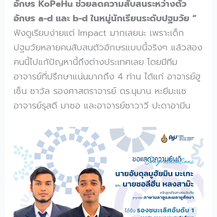
อักษร KoPeHu ช่วยลดความสับสนระหว่างตัว
อักษร a-d และ b-d ในหมู่นักเรียนระดับปฐมวัย “
ฟังดูเรียบง่ายแต่ Impact มากเลยนะ เพราะเด็ก
ปฐมวัยหลายคนสับสนตัวอักษรแบบนี้จริงๆ แล้วสอง
คนนี้ไปแก้ปัญหานี้ถึงต่างประเทศเลย โดยมีทีม
อาจารย์ที่ปรึกษาแน่นมากถึง 4 ท่าน ได้แก่ อาจารย์ฮู
เซ็น ซาวัล รองศาสตราจารย์ ดร.นุมาน หะยีมะแซ
อาจารย์รุสดี มาซอ และอาจารย์ซาวาวี ปะดาอามีน