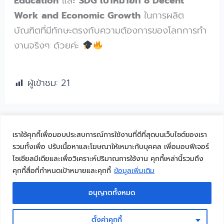
Education
และ
SDG เป้าหมายที่ 8 Decent
Work and Economic Growth
ในการผลิต
บัณฑิตที่มีทักษะตรงกับความต้องการของโลกการทำ
งานจริงๆ ด้วยค่ะ
ผู้เข้าชม:
21
←
Previous เรื่อง
Next เรื่อง
→
เราใช้คุกกี้เพื่อมอบประสบการณ์การใช้งานที่ดีที่สุดบนเว็บไซต์ของเรา
รวมทั้งเพื่อ ปรับเนื้อหาและโฆษณาให้เหมาะกับบุคคล เพื่อมอบฟีเจอร์
โซเชียลมีเดียและเพื่อวิเคราะห์ปริมาณการใช้งาน คุกกี้เหล่านี้รวมถึง
คุกกี้สื่อที่กำหนดเป้าหมายและคุกกี้
ข้อมูลเพิ่มเติม
© 2023 Faculty of Humanities and Social Sciences, Prince of
อนุญาตทั้งหมด
Songkla University. All rights reserved
ตั้งค่าคุกกี้