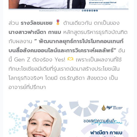
ส่วน
รางวัลชมเชย
ด้านเดียวกัน ตกเป็นของ
นางสาวฟาณีตา กาแบ
หลักสูตรบริหารธุรกิจบัณฑิต
กับผลงาน
” พัฒนากลยุทธ์การโปรโมทคอนเทนท์
บนสื่อสังคมออนไลน์และการวิเคราะห์ผลลัพธ์”
อัน
นี้ Gen Z ต้องร้อง Yes!
เพราะเป็นผลงานที่ใช้
ทักษะโซเชียลมีเดียที่รุ่นเราถนัดมาสร้างประโยชน์ใน
โลกธุรกิจจริงๆ โดยมี ดร.รัญชิดา สังขดวง เป็น
อาจารย์ที่ปรึกษา