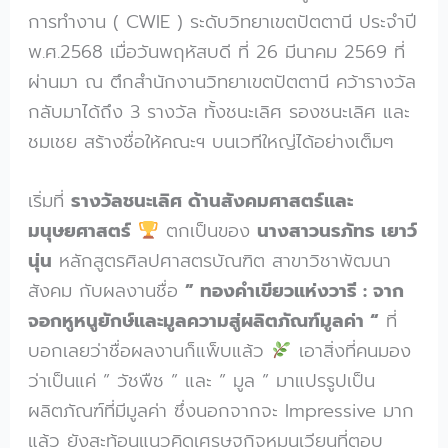
การทำงาน ( CWIE ) ระดับวิทยาเขตปัตตานี ประจำปี
พ.ศ.2568 เมื่อวันพฤหัสบดี ที่ 26 มีนาคม 2569 ที่
ผ่านมา ณ ตึกสำนักงานวิทยาเขตปัตตานี คว้ารางวัล
กลับมาได้ถึง 3 รางวัล ทั้งชนะเลิศ รองชนะเลิศ และ
ชมเชย สร้างชื่อให้คณะฯ บนเวทีใหญ่ได้อย่างเต็มๆ
เริ่มที่
รางวัลชนะเลิศ ด้านสังคมศาสตร์และ
มนุษยศาสตร์
ตกเป็นของ
นางสาวนรภัทร เยาว์
นุ่น
หลักสูตรศิลปศาสตรบัณฑิต สาขาวิชาพัฒนา
สังคม กับผลงานชื่อ
” ทองคำเขียวแห่งวารี : จาก
จอกหูหนูยักษ์และมูลความสู่ผลิตภัณฑ์มูลค่า “
ที่
บอกเลยว่าชื่อผลงานก็แพ็บแล้ว
เอาสิ่งที่คนมอง
ว่าเป็นแค่ ” วัชพืช ” และ ” มูล ” มาแปรรูปเป็น
ผลิตภัณฑ์ที่มีมูลค่า ซึ่งนอกจากจะ Impressive มาก
แล้ว ยังสะท้อนแนวคิดเศรษฐกิจหมุนเวียนที่ตอบ